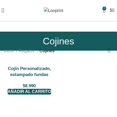
0
$
0
Cojines
Inicio
Regalos
Cojines
Cojín Personalizado,
estampado fundas
$
8.990
AÑADIR AL CARRITO