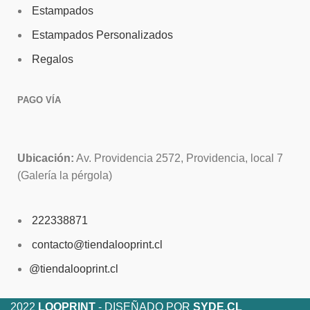
Estampados
Banner content text
Estampados Personalizados
Regalos
PAGO VÍA
Ubicación:
Av. Providencia 2572, Providencia, local 7
(Galería la pérgola)
222338871
contacto@tiendalooprint.cl
@tiendalooprint.cl
2022
LOOPRINT
- DISEÑADO POR
SYDE.CL