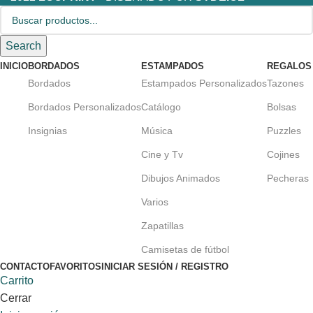
Search
INICIO
BORDADOS
ESTAMPADOS
REGALOS
Bordados
Estampados Personalizados
Tazones
Bordados Personalizados
Catálogo
Bolsas
Insignias
Música
Puzzles
Cine y Tv
Cojines
Dibujos Animados
Pecheras
Varios
Zapatillas
Camisetas de fútbol
CONTACTO
FAVORITOS
INICIAR SESIÓN / REGISTRO
Carrito
Cerrar